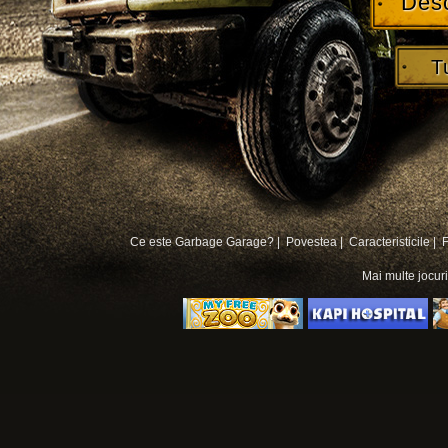
Des
T
Ce este Garbage Garage? |
Povestea |
Caracteristicile |
Mai multe
jocur