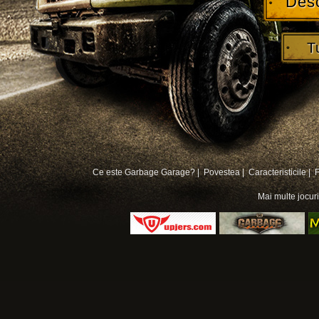
Des
T
Ce este Garbage Garage? |
Povestea |
Caracteristicile |
Mai multe
jocur