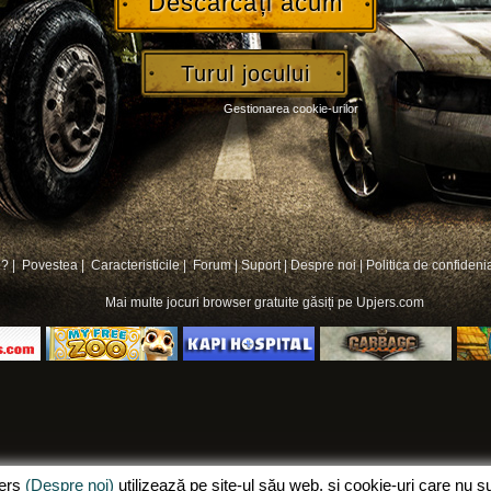
Descărcați acum
Turul jocului
Gestionarea cookie-urilor
? |
Povestea |
Caracteristicile |
Forum
|
Suport
|
Despre noi
|
Politica de confidenia
Mai multe
jocuri browser gratuite
găsiți pe Upjers.com
jers
(Despre noi)
utilizează pe site-ul său web, și cookie-uri care nu 