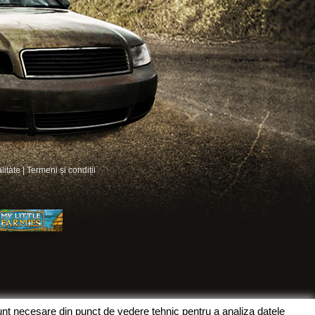
litate
|
Termeni și condiții
sunt necesare din punct de vedere tehnic pentru a analiza datele