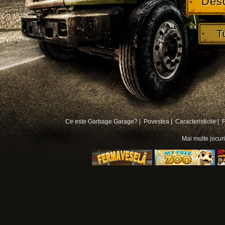
Des
T
Ce este Garbage Garage? |
Povestea |
Caracteristicile |
Mai multe
jocur