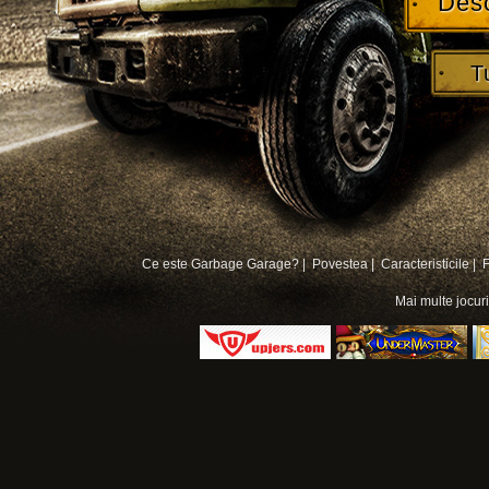
Des
T
Ce este Garbage Garage? |
Povestea |
Caracteristicile |
Mai multe
jocur