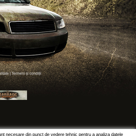
litate
|
Termeni și condiții
sunt necesare din punct de vedere tehnic pentru a analiza datele