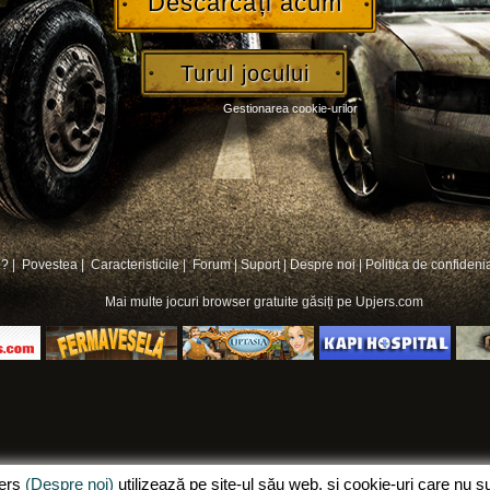
Descărcați acum
Turul jocului
Gestionarea cookie-urilor
? |
Povestea |
Caracteristicile |
Forum
|
Suport
|
Despre noi
|
Politica de confidenia
Mai multe
jocuri browser gratuite
găsiți pe Upjers.com
jers
(Despre noi)
utilizează pe site-ul său web, și cookie-uri care nu 