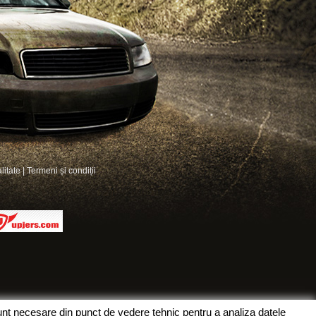
litate
|
Termeni și condiții
sunt necesare din punct de vedere tehnic pentru a analiza datele