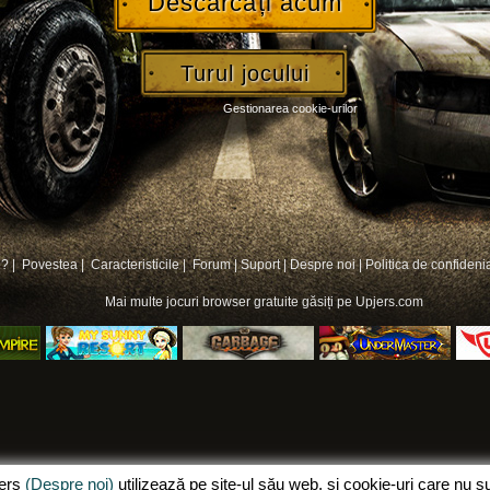
Descărcați acum
Turul jocului
Gestionarea cookie-urilor
? |
Povestea |
Caracteristicile |
Forum
|
Suport
|
Despre noi
|
Politica de confidenia
Mai multe
jocuri browser gratuite
găsiți pe Upjers.com
jers
(Despre noi)
utilizează pe site-ul său web, și cookie-uri care nu 