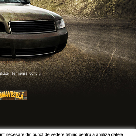
litate
|
Termeni și condiții
sunt necesare din punct de vedere tehnic pentru a analiza datele